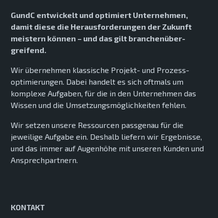
GundC entwickelt und opti­miert Unter­nehmen,
damit diese die Heraus­forde­rungen der Zukunft
meistern können – und das gilt branchen­über­
greifend.
Wir über­nehmen klassische Projekt- und Prozess­
optimie­rungen. Dabei handelt es sich oftmals um
komplexe Auf­gaben, für die in den Unter­nehmen das
Wissen und die Umsetzungs­möglich­keiten fehlen.
Wir setzen unsere Ressourcen pass­genau für die
jewei­lige Aufgabe ein. Deshalb liefern wir Ergeb­nisse,
und das immer auf Augen­höhe mit unseren Kunden und
Ansprech­partnern.
KONTAKT